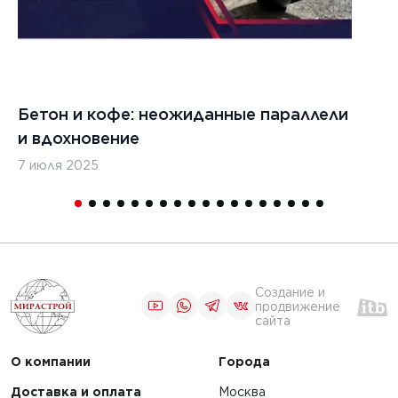
Бетон и кофе: неожиданные параллели
С
и вдохновение
с
7 июля 2025
16
Создание и
продвижение
сайта
О компании
Города
Доставка и оплата
Москва