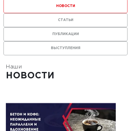
ильных
НОВОСТИ
 с
СТАТЬИ
ями из
ПУБЛИКАЦИИ
ВЫСТУПЛЕНИЯ
Наши
1
НОВОСТИ