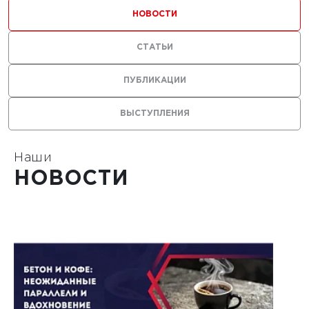
ильных
НОВОСТИ
 с
СТАТЬИ
ями из
ПУБЛИКАЦИИ
ВЫСТУПЛЕНИЯ
Наши
1
НОВОСТИ