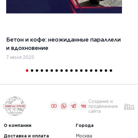
Бетон и кофе: неожиданные параллели
С
и вдохновение
с
7 июля 2025
16
Создание и
продвижение
сайта
О компании
Города
Доставка и оплата
Москва