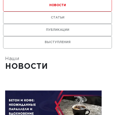
НОВОСТИ
льство
ильных
СТАТЬИ
 с
23 мая 2019 г.
ями из
ПУБЛИКАЦИИ
Спецтехника для
ремонта и
ВЫСТУПЛЕНИЯ
строительства
аэродромов
Наши
НОВОСТИ
ЧИТАТЬ
1