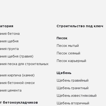
атория
Строительство под ключ
ния бетона
Песок
ания щебня
Песок мытый
ния грунта
Песок сеяный
ния щебня (гравия)
Песок карьерный
ния песка для строительных
Щебень
ния кирпича (камня)
Щебень гравийный
ния бетонной смеси
Щебень гранитный
ния цемента
Щебень известняковый
т бетоноукладчиков
Щебень вторичный