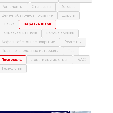
регламенты
стандарты
история
цементобетонное покрытие
дороги
оценка
нарезка швов
герметизация швов
ремонт трещин
асфальтобетонное покрытие
реагенты
противогололедные материалы
псс
пескосоль
дороги других стран
БАС
технологии