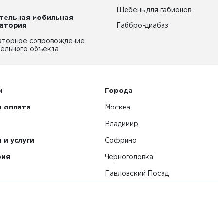
Щебень для габионов
тельная мобильная
атория
Габбро-диабаз
аторное сопровождение
ельного объекта
и
Города
и оплата
Москва
Владимир
 и услуги
Софрино
рия
Черноголовка
Павловский Посад
Смотреть все города