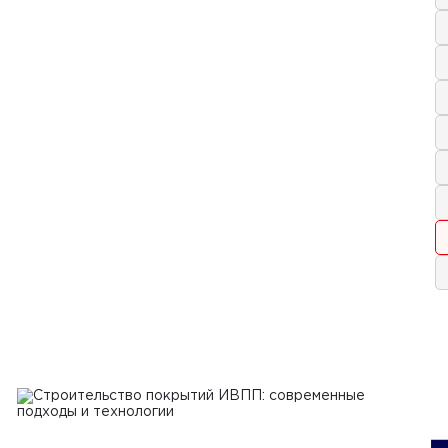
я 2024 г.
ущества и недостатки
ьзования нерудных строительных
иалов
Ь
аля 2024 г.
ные виды нерудных строительных
иалов и их применение
Ь