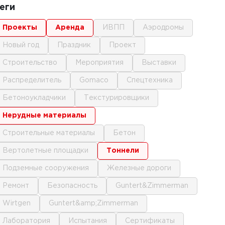
еги
проекты
аренда
ИВПП
аэродромы
новый год
праздник
проект
строительство
мероприятия
выставки
распределитель
gomaco
спецтехника
бетоноукладчики
текстурировщики
нерудные материалы
строительные материалы
бетон
вертолетные площадки
тоннели
подземные сооружения
железные дороги
ремонт
безопасность
Guntert&Zimmerman
Wirtgen
Guntert&amp;Zimmerman
лаборатория
испытания
сертификаты