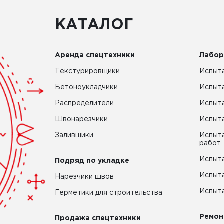
КАТАЛОГ
Аренда спецтехники
Лабор
Текстурировщики
Испыта
Бетоноукладчики
Испыт
Распределители
Испыта
Швонарезчики
Испыта
Заливщики
Испыта
работ
Испыта
Подряд по укладке
Испыта
Нарезчики швов
Испыта
Герметики для строительства
Ремон
Продажа спецтехники