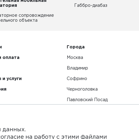
тельная мобильная
атория
Габбро-диабаз
аторное сопровождение
ельного объекта
и
Города
и оплата
Москва
Владимир
 и услуги
Софрино
рия
Черноголовка
Павловский Посад
Смотреть все города
я данных.
согласие на работу с этими файлами