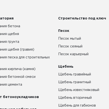
атория
Строительство под ключ
ния бетона
Песок
ания щебня
Песок мытый
ния грунта
Песок сеяный
ния щебня (гравия)
Песок карьерный
ния песка для строительных
Щебень
ния кирпича (камня)
Щебень гравийный
ния бетонной смеси
Щебень гранитный
ния цемента
Щебень известняковый
т бетоноукладчиков
Щебень вторичный
Щебень для габионов