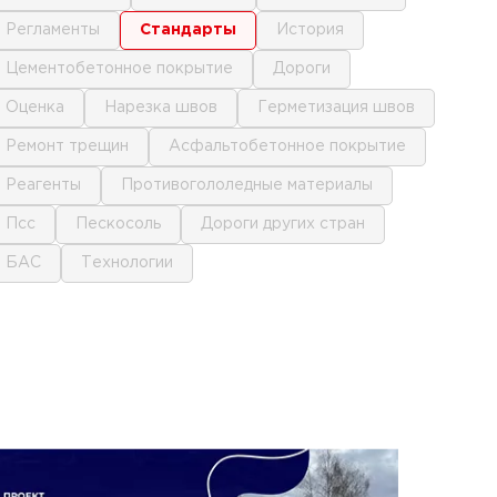
регламенты
стандарты
история
цементобетонное покрытие
дороги
оценка
нарезка швов
герметизация швов
ремонт трещин
асфальтобетонное покрытие
реагенты
противогололедные материалы
псс
пескосоль
дороги других стран
БАС
технологии