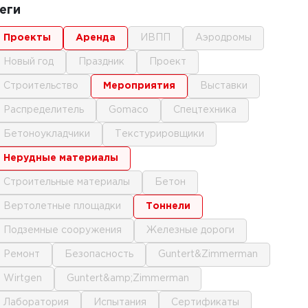
еги
проекты
аренда
ИВПП
аэродромы
новый год
праздник
проект
строительство
мероприятия
выставки
распределитель
gomaco
спецтехника
бетоноукладчики
текстурировщики
нерудные материалы
строительные материалы
бетон
вертолетные площадки
тоннели
подземные сооружения
железные дороги
ремонт
безопасность
Guntert&Zimmerman
Wirtgen
Guntert&amp;Zimmerman
лаборатория
испытания
сертификаты