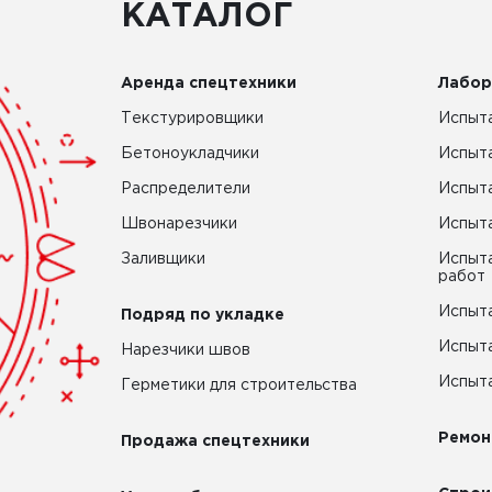
КАТАЛОГ
Аренда спецтехники
Лабор
Текстурировщики
Испыта
Бетоноукладчики
Испыт
Распределители
Испыта
Швонарезчики
Испыта
Заливщики
Испыта
работ
Испыта
Подряд по укладке
Испыта
Нарезчики швов
Испыта
Герметики для строительства
Ремон
Продажа спецтехники