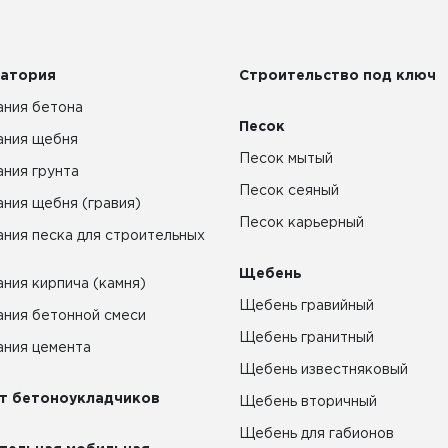
атория
Строительство под ключ
ния бетона
Песок
ания щебня
Песок мытый
ния грунта
Песок сеяный
ния щебня (гравия)
Песок карьерный
ния песка для строительных
Щебень
ния кирпича (камня)
Щебень гравийный
ния бетонной смеси
Щебень гранитный
ния цемента
Щебень известняковый
т бетоноукладчиков
Щебень вторичный
Щебень для габионов