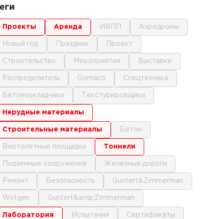
еги
проекты
аренда
ИВПП
аэродромы
новый год
праздник
проект
строительство
мероприятия
выставки
распределитель
gomaco
спецтехника
бетоноукладчики
текстурировщики
нерудные материалы
строительные материалы
бетон
вертолетные площадки
тоннели
подземные сооружения
железные дороги
ремонт
безопасность
Guntert&Zimmerman
Wirtgen
Guntert&amp;Zimmerman
лаборатория
испытания
сертификаты