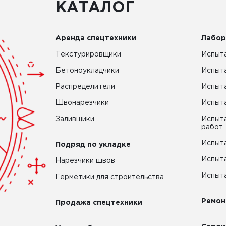
КАТАЛОГ
Аренда спецтехники
Лабор
Текстурировщики
Испыта
Бетоноукладчики
Испыт
Распределители
Испыта
Швонарезчики
Испыта
Заливщики
Испыта
работ
Испыта
Подряд по укладке
Испыта
Нарезчики швов
Испыта
Герметики для строительства
Ремон
Продажа спецтехники