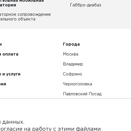
тельная мобильная
атория
Габбро-диабаз
аторное сопровождение
ельного объекта
и
Города
и оплата
Москва
Владимир
 и услуги
Софрино
рия
Черноголовка
Павловский Посад
Смотреть все города
я данных.
согласие на работу с этими файлами