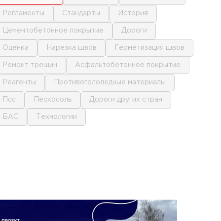
регламенты
стандарты
история
цементобетонное покрытие
дороги
оценка
нарезка швов
герметизация швов
ремонт трещин
асфальтобетонное покрытие
реагенты
противогололедные материалы
псс
пескосоль
дороги других стран
БАС
технологии