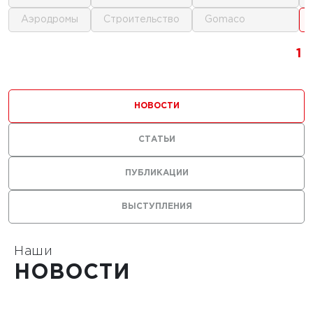
аэродромы
строительство
gomaco
1
1
1
1
НОВОСТИ
СТАТЬИ
ПУБЛИКАЦИИ
ВЫСТУПЛЕНИЯ
Наши
НОВОСТИ