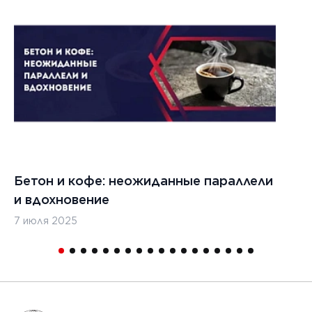
Бетон и кофе: неожиданные параллели
С
и вдохновение
с
7 июля 2025
16