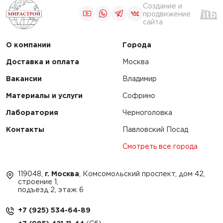
кладчиков
Создание и
применение
продвижение
сайта
ировщиков
О компании
Города
ЧИТАТЬ
Доставка и оплата
Москва
Вакансии
Владимир
1
2
Материалы и услуги
Софрино
Лаборатория
Черноголовка
Контакты
Павловский Посад
Смотреть все города
119048,
г. Москва
, Комсомольский проспект, дом 42,
строение 1,
подъезд 2, этаж 6
+7 (925) 534-64-89