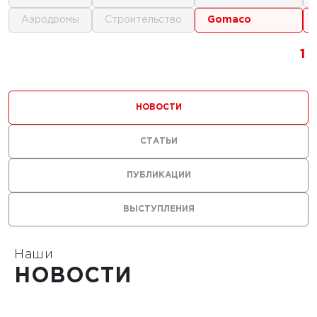
аэродромы
строительство
gomaco
1
1
1
НОВОСТИ
СТАТЬИ
0 г.
ПУБЛИКАЦИИ
льные
ВЫСТУПЛЕНИЯ
лы нужны
ания
тойких
Наши
НОВОСТИ