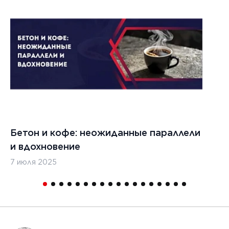
1
Бетон и кофе: неожиданные параллели
С
и вдохновение
с
7 июля 2025
16