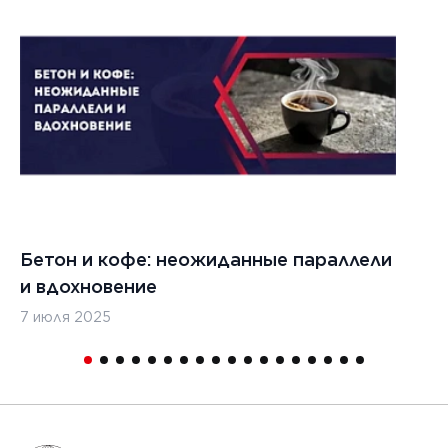
Бетон и кофе: неожиданные параллели
С
и вдохновение
с
7 июля 2025
16