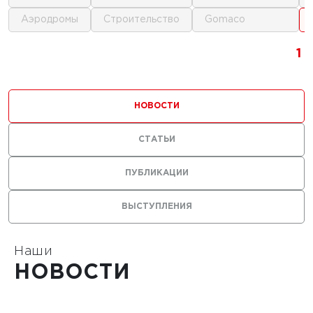
аэродромы
строительство
gomaco
1
1
1
1
НОВОСТИ
СТАТЬИ
ПУБЛИКАЦИИ
ВЫСТУПЛЕНИЯ
Наши
НОВОСТИ