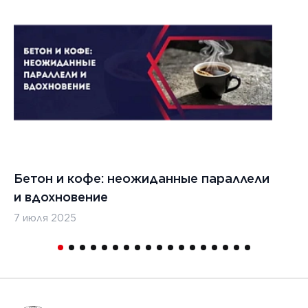
021 г.
ества
вания
изированных
кладчиков
ительства
х дорог
Бетон и кофе: неожиданные параллели
С
и вдохновение
с
7 июля 2025
16
1