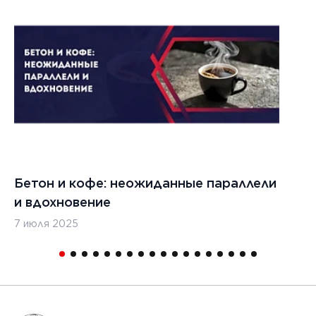
Бетон и кофе: неожиданные параллели
С
и вдохновение
с
7 июля 2025
16