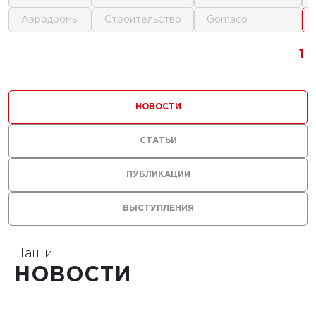
аэродромы
строительство
gomaco
1
1
1
1
НОВОСТИ
СТАТЬИ
ПУБЛИКАЦИИ
ВЫСТУПЛЕНИЯ
Наши
НОВОСТИ