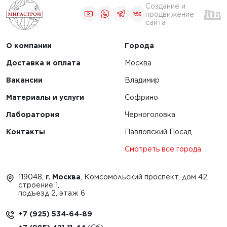
кладчиков
Создание и
применение
продвижение
сайта
ировщиков
О компании
Города
ЧИТАТЬ
Доставка и оплата
Москва
Вакансии
Владимир
1
2
Материалы и услуги
Софрино
Лаборатория
Черноголовка
Контакты
Павловский Посад
Смотреть все города
119048,
г. Москва
, Комсомольский проспект, дом 42,
строение 1,
подъезд 2, этаж 6
+7 (925) 534-64-89