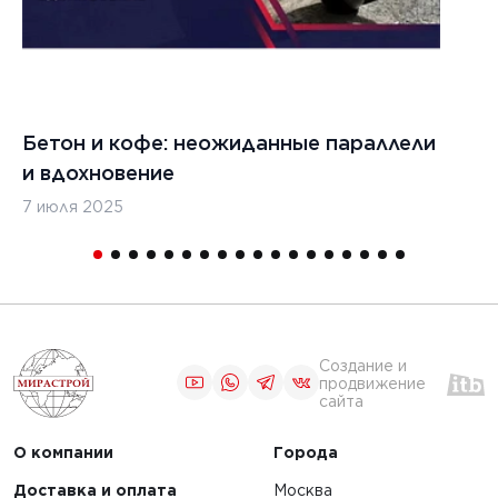
обслуживание
ества и
бетоноукладчиков
ости
Бетон и кофе: неожиданные параллели
С
ЧИТАТЬ
и вдохновение
с
7 июля 2025
16
1
2
3
4
5
Создание и
продвижение
сайта
О компании
Города
Доставка и оплата
Москва