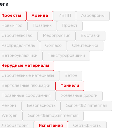
еги
проекты
аренда
ИВПП
аэродромы
новый год
праздник
проект
строительство
мероприятия
выставки
распределитель
gomaco
спецтехника
бетоноукладчики
текстурировщики
нерудные материалы
строительные материалы
бетон
вертолетные площадки
тоннели
подземные сооружения
железные дороги
ремонт
безопасность
Guntert&Zimmerman
Wirtgen
Guntert&amp;Zimmerman
лаборатория
испытания
сертификаты