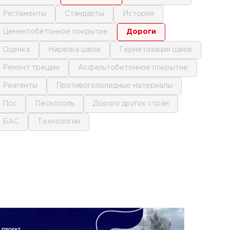
регламенты
стандарты
история
цементобетонное покрытие
дороги
оценка
нарезка швов
герметизация швов
ремонт трещин
асфальтобетонное покрытие
реагенты
противогололедные материалы
псс
пескосоль
дороги других стран
БАС
технологии