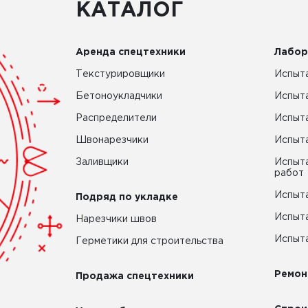
КАТАЛОГ
Аренда спецтехники
Лабор
Текстурировщики
Испыта
Бетоноукладчики
Испыт
Распределители
Испыта
Швонарезчики
Испыта
Заливщики
Испыта
работ
Испыта
Подряд по укладке
Испыта
Нарезчики швов
Испыта
Герметики для строительства
Ремон
Продажа спецтехники