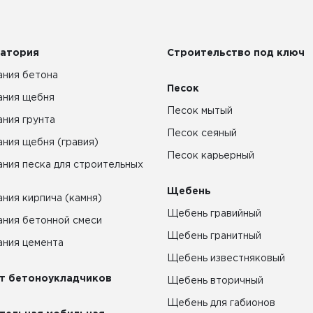
атория
Строительство под ключ
ния бетона
Песок
ания щебня
Песок мытый
ния грунта
Песок сеяный
ния щебня (гравия)
Песок карьерный
ния песка для строительных
Щебень
ния кирпича (камня)
Щебень гравийный
ния бетонной смеси
Щебень гранитный
ния цемента
Щебень известняковый
т бетоноукладчиков
Щебень вторичный
Щебень для габионов