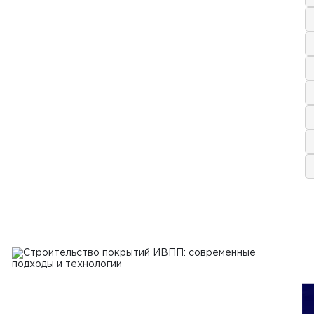
я 2024 г.
а бетоноукладчика: что нужно
 перед выбором подрядчика
Ь
 2024 г.
величить эффективность работы
спользовании бетоноукладчиков и
урировщиков
Ь