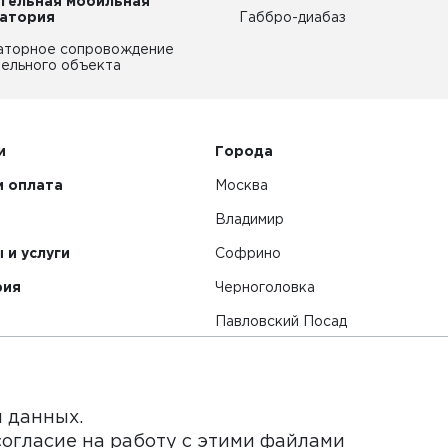
тельная мобильная
атория
Габбро-диабаз
аторное сопровождение
ельного объекта
и
Города
и оплата
Москва
Владимир
 и услуги
Софрино
рия
Черноголовка
Павловский Посад
Смотреть все города
я данных.
согласие на работу с этими файлами