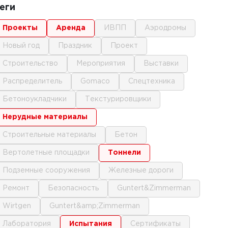
еги
проекты
аренда
ИВПП
аэродромы
новый год
праздник
проект
строительство
мероприятия
выставки
распределитель
gomaco
спецтехника
бетоноукладчики
текстурировщики
нерудные материалы
строительные материалы
бетон
вертолетные площадки
тоннели
подземные сооружения
железные дороги
ремонт
безопасность
Guntert&Zimmerman
Wirtgen
Guntert&amp;Zimmerman
лаборатория
испытания
сертификаты