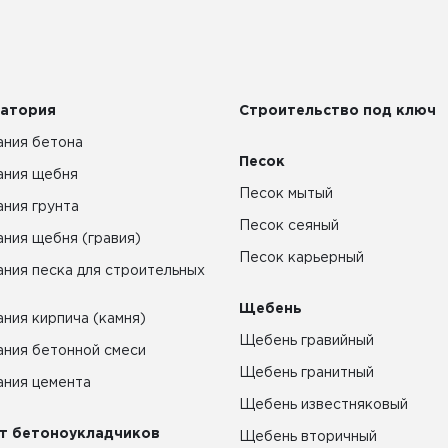
атория
Строительство под ключ
ния бетона
Песок
ания щебня
Песок мытый
ния грунта
Песок сеяный
ния щебня (гравия)
Песок карьерный
ния песка для строительных
Щебень
ния кирпича (камня)
Щебень гравийный
ния бетонной смеси
Щебень гранитный
ния цемента
Щебень известняковый
т бетоноукладчиков
Щебень вторичный