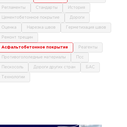
регламенты
стандарты
история
цементобетонное покрытие
дороги
оценка
нарезка швов
герметизация швов
ремонт трещин
асфальтобетонное покрытие
реагенты
противогололедные материалы
псс
пескосоль
дороги других стран
БАС
технологии