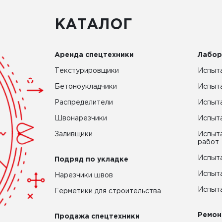
КАТАЛОГ
Аренда спецтехники
Лабор
Текстурировщики
Испыта
Бетоноукладчики
Испыт
Распределители
Испыта
Швонарезчики
Испыта
Заливщики
Испыта
работ
Испыта
Подряд по укладке
Испыта
Нарезчики швов
Испыта
Герметики для строительства
Ремон
Продажа спецтехники