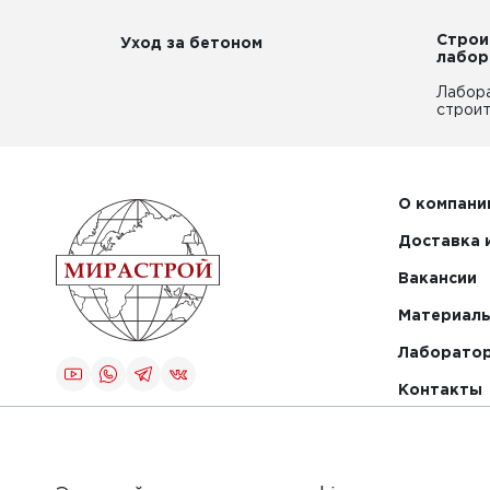
Строи
Уход за бетоном
лабор
Лабор
строит
О компани
Доставка 
Вакансии
Материалы
Лаборато
Контакты
Создание и
продвижение
сайта