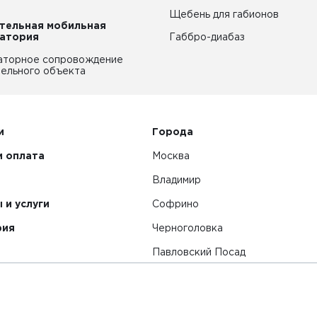
Щебень для габионов
тельная мобильная
атория
Габбро-диабаз
аторное сопровождение
ельного объекта
и
Города
и оплата
Москва
Владимир
 и услуги
Софрино
рия
Черноголовка
Павловский Посад
Смотреть все города