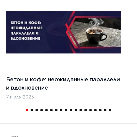
1
Бетон и кофе: неожиданные параллели
С
и вдохновение
с
7 июля 2025
16