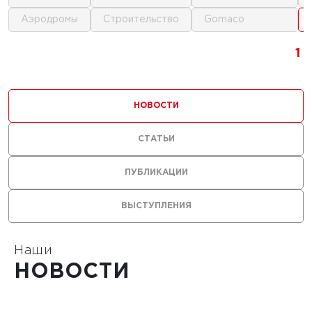
аэродромы
строительство
gomaco
1
1
1
НОВОСТИ
СТАТЬИ
0 г.
ПУБЛИКАЦИИ
льные
ВЫСТУПЛЕНИЯ
лы нужны
ания
тойких
Наши
НОВОСТИ