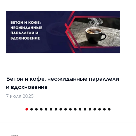
021 г.
ества
вания
изированных
кладчиков
ительства
х дорог
Бетон и кофе: неожиданные параллели
С
и вдохновение
с
7 июля 2025
16
1