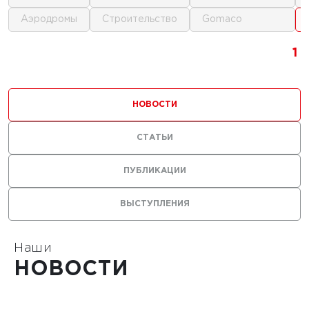
аэродромы
строительство
gomaco
1
1
1
НОВОСТИ
СТАТЬИ
0 г.
ПУБЛИКАЦИИ
льные
ВЫСТУПЛЕНИЯ
лы нужны
ания
тойких
Наши
НОВОСТИ