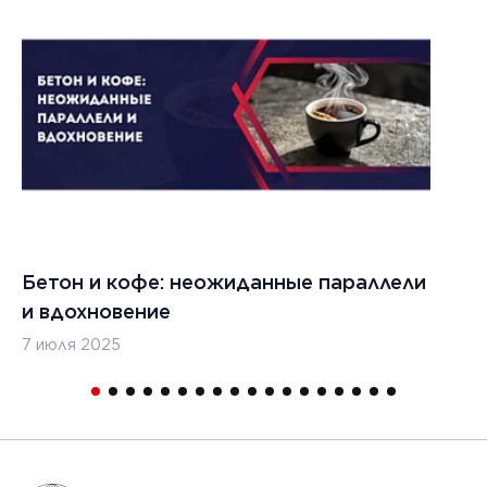
1
Бетон и кофе: неожиданные параллели
С
и вдохновение
с
7 июля 2025
16