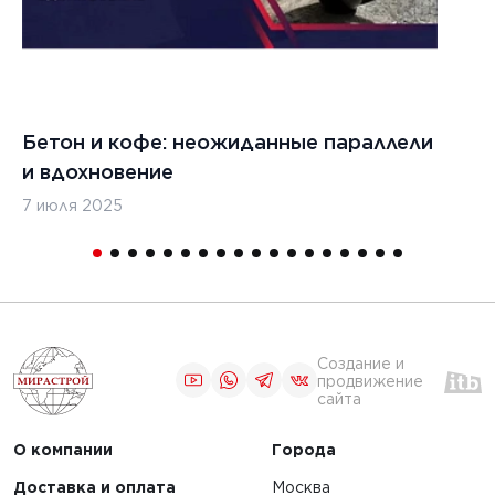
Бетон и кофе: неожиданные параллели
С
и вдохновение
с
7 июля 2025
16
Создание и
продвижение
сайта
О компании
Города
Доставка и оплата
Москва