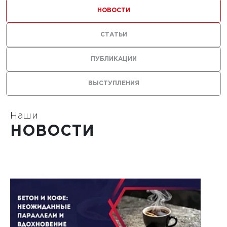
ильных
НОВОСТИ
 с
СТАТЬИ
ями из
ПУБЛИКАЦИИ
ВЫСТУПЛЕНИЯ
Наши
1
НОВОСТИ