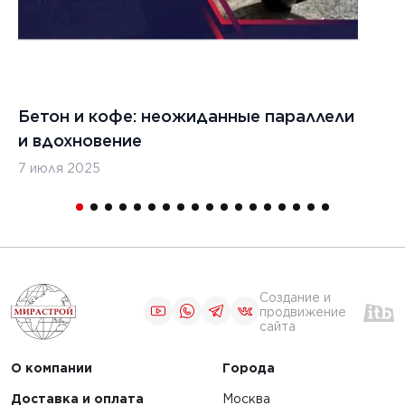
Бетон и кофе: неожиданные параллели
С
и вдохновение
с
7 июля 2025
16
Создание и
продвижение
сайта
О компании
Города
Доставка и оплата
Москва