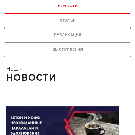
ильных
НОВОСТИ
 с
СТАТЬИ
ями из
ПУБЛИКАЦИИ
ВЫСТУПЛЕНИЯ
Наши
1
НОВОСТИ