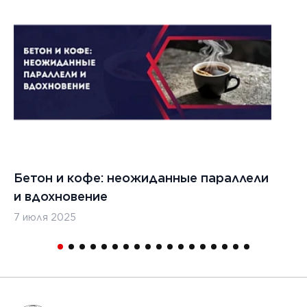
022 г.
льзовать
кладчики
ительства
изированных
, таких
дромы и
тные
Бетон и кофе: неожиданные параллели
С
и
и вдохновение
с
7 июля 2025
16
1