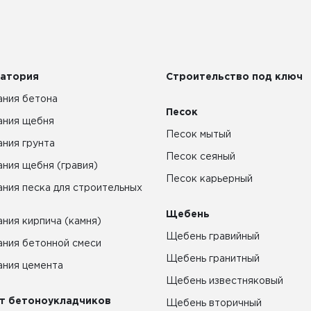
атория
Строительство под ключ
ния бетона
Песок
ания щебня
Песок мытый
ния грунта
Песок сеяный
ния щебня (гравия)
Песок карьерный
ния песка для строительных
Щебень
ния кирпича (камня)
Щебень гравийный
ния бетонной смеси
Щебень гранитный
ния цемента
Щебень известняковый
т бетоноукладчиков
Щебень вторичный