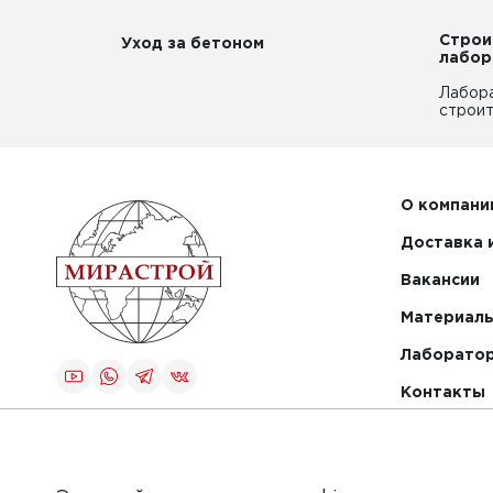
Строи
Уход за бетоном
лабор
Лабор
строит
О компани
Доставка 
Вакансии
Материалы
Лаборато
Контакты
Создание и
продвижение
сайта