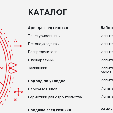
КАТАЛОГ
Аренда спецтехники
Лабор
Текстурировщики
Испыта
Бетоноукладчики
Испыт
Распределители
Испыта
Швонарезчики
Испыта
Заливщики
Испыта
работ
Испыта
Подряд по укладке
Испыта
Нарезчики швов
Испыта
Герметики для строительства
Ремон
Продажа спецтехники