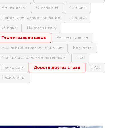
регламенты
стандарты
история
цементобетонное покрытие
дороги
оценка
нарезка швов
герметизация швов
ремонт трещин
асфальтобетонное покрытие
реагенты
противогололедные материалы
псс
пескосоль
дороги других стран
БАС
технологии