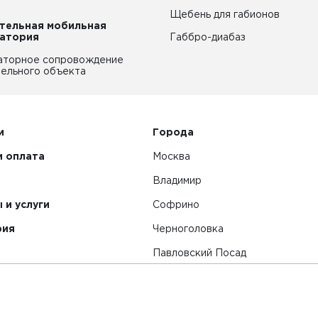
Щебень для габионов
тельная мобильная
атория
Габбро-диабаз
аторное сопровождение
ельного объекта
и
Города
и оплата
Москва
Владимир
 и услуги
Софрино
рия
Черноголовка
Павловский Посад
Смотреть все города