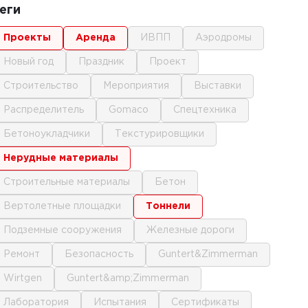
еги
проекты
аренда
ИВПП
аэродромы
новый год
праздник
проект
строительство
мероприятия
выставки
распределитель
gomaco
спецтехника
бетоноукладчики
текстурировщики
нерудные материалы
строительные материалы
бетон
вертолетные площадки
тоннели
подземные сооружения
железные дороги
ремонт
безопасность
Guntert&Zimmerman
Wirtgen
Guntert&amp;Zimmerman
лаборатория
испытания
сертификаты