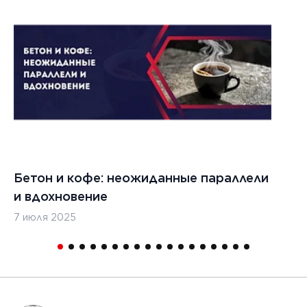
022 г.
льзовать
кладчики
ительства
изированных
, таких
дромы и
тные
Бетон и кофе: неожиданные параллели
С
и
и вдохновение
с
7 июля 2025
16
1