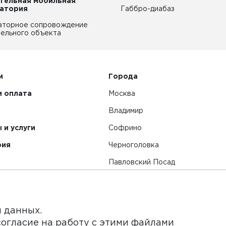
тельная мобильная
атория
Габбро-диабаз
аторное сопровождение
ельного объекта
и
Города
и оплата
Москва
Владимир
 и услуги
Софрино
рия
Черноголовка
Павловский Посад
Смотреть все города
я данных.
согласие на работу с этими файлами