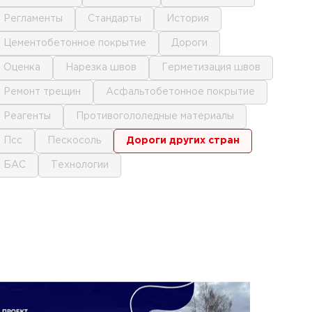
регламенты
стандарты
история
цементобетонное покрытие
дороги
оценка
нарезка швов
герметизация швов
ремонт трещин
асфальтобетонное покрытие
реагенты
противогололедные материалы
псс
пескосоль
дороги других стран
БАС
технологии