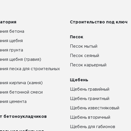
атория
Строительство под ключ
ния бетона
Песок
ания щебня
Песок мытый
ния грунта
Песок сеяный
ния щебня (гравия)
Песок карьерный
ния песка для строительных
Щебень
ния кирпича (камня)
Щебень гравийный
ния бетонной смеси
Щебень гранитный
ния цемента
Щебень известняковый
т бетоноукладчиков
Щебень вторичный
Щебень для габионов