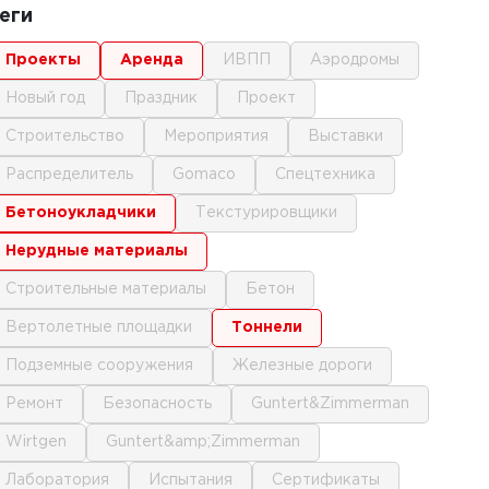
еги
проекты
аренда
ИВПП
аэродромы
новый год
праздник
проект
строительство
мероприятия
выставки
распределитель
gomaco
спецтехника
бетоноукладчики
текстурировщики
нерудные материалы
строительные материалы
бетон
вертолетные площадки
тоннели
подземные сооружения
железные дороги
ремонт
безопасность
Guntert&Zimmerman
Wirtgen
Guntert&amp;Zimmerman
лаборатория
испытания
сертификаты