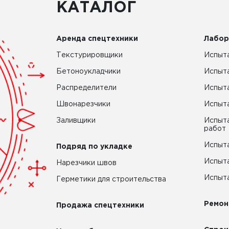
КАТАЛОГ
Аренда спецтехники
Лабор
Текстурировщики
Испыта
Бетоноукладчики
Испыт
Распределители
Испыта
Швонарезчики
Испыта
Заливщики
Испыта
работ
Испыта
Подряд по укладке
Испыта
Нарезчики швов
Испыта
Герметики для строительства
Ремон
Продажа спецтехники