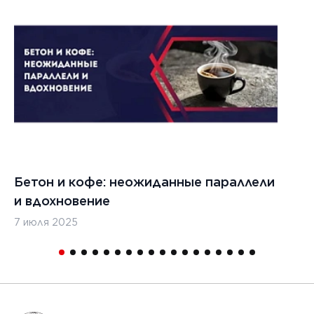
022 г.
льзовать
кладчики
ительства
изированных
, таких
дромы и
тные
Бетон и кофе: неожиданные параллели
С
и
и вдохновение
с
7 июля 2025
16
1