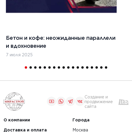
бетоноукладчиков
ости
ЧИТАТЬ
Бетон и кофе: неожиданные параллели
С
и вдохновение
с
1
2
3
4
5
7 июля 2025
16
Создание и
продвижение
сайта
О компании
Города
Доставка и оплата
Москва