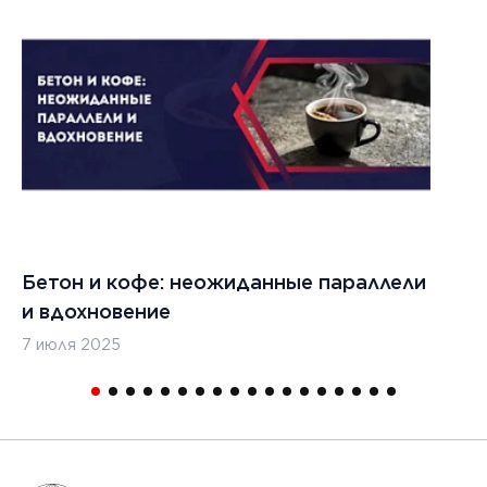
1
Бетон и кофе: неожиданные параллели
С
и вдохновение
с
7 июля 2025
16