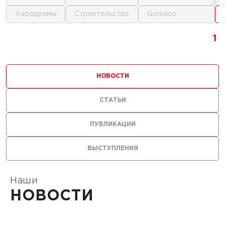
аэродромы
строительство
gomaco
1
1
1
НОВОСТИ
СТАТЬИ
0 г.
ПУБЛИКАЦИИ
льные
ВЫСТУПЛЕНИЯ
лы нужны
ания
тойких
Наши
НОВОСТИ