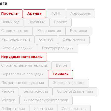
еги
проекты
аренда
ИВПП
аэродромы
новый год
праздник
проект
строительство
мероприятия
выставки
распределитель
gomaco
спецтехника
бетоноукладчики
текстурировщики
нерудные материалы
строительные материалы
бетон
вертолетные площадки
тоннели
подземные сооружения
железные дороги
ремонт
безопасность
Guntert&Zimmerman
Wirtgen
Guntert&amp;Zimmerman
лаборатория
испытания
сертификаты