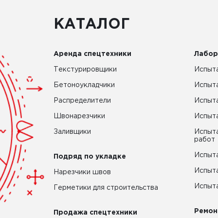
КАТАЛОГ
Аренда спецтехники
Лабор
Текстурировщики
Испыта
Бетоноукладчики
Испыт
Распределители
Испыта
Швонарезчики
Испыта
Заливщики
Испыта
работ
Испыта
Подряд по укладке
Испыта
Нарезчики швов
Испыта
Герметики для строительства
Ремон
Продажа спецтехники