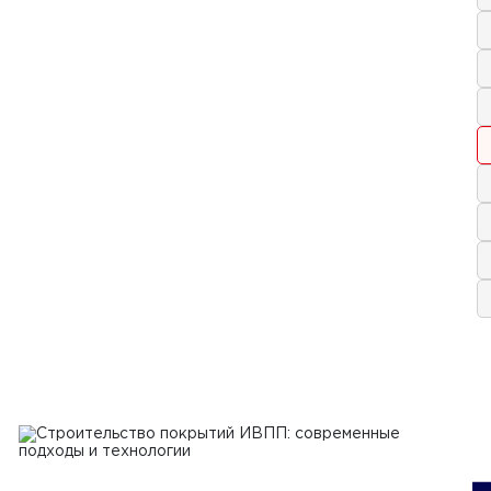
019 г.
ехника для ремонта и
тельства аэродромов
Ь
1