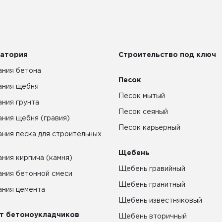
атория
Строительство под ключ
ния бетона
Песок
ания щебня
Песок мытый
ния грунта
Песок сеяный
ния щебня (гравия)
Песок карьерный
ния песка для строительных
Щебень
ния кирпича (камня)
Щебень гравийный
ния бетонной смеси
Щебень гранитный
ния цемента
Щебень известняковый
т бетоноукладчиков
Щебень вторичный