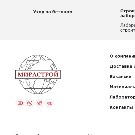
Строи
Уход за бетоном
лабор
Лабор
строит
О компани
Доставка 
Вакансии
Материалы
Лаборато
Контакты
Создание и
продвижение
сайта