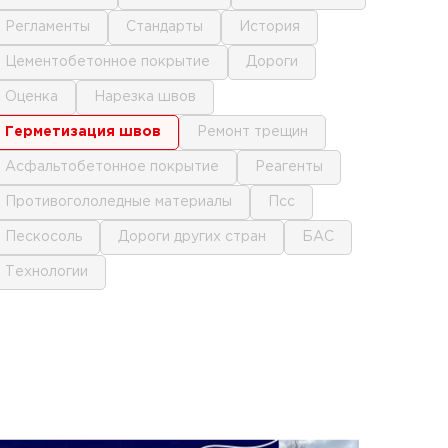
регламенты
стандарты
история
цементобетонное покрытие
дороги
оценка
нарезка швов
герметизация швов
ремонт трещин
асфальтобетонное покрытие
реагенты
противогололедные материалы
псс
пескосоль
дороги других стран
БАС
технологии