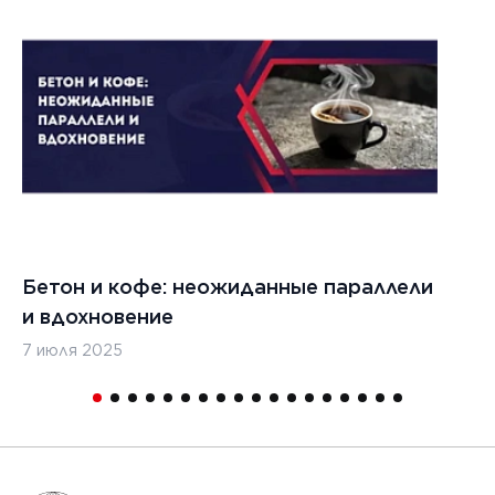
Бетон и кофе: неожиданные параллели
С
и вдохновение
с
7 июля 2025
16