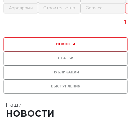
аэродромы
строительство
gomaco
г.
1
1
1
ика для
и
НОВОСТИ
ьства
мов
СТАТЬИ
ПУБЛИКАЦИИ
ВЫСТУПЛЕНИЯ
1
Наши
НОВОСТИ