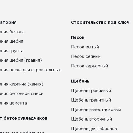
атория
Строительство под ключ
ния бетона
Песок
ания щебня
Песок мытый
ния грунта
Песок сеяный
ния щебня (гравия)
Песок карьерный
ния песка для строительных
Щебень
ния кирпича (камня)
Щебень гравийный
ния бетонной смеси
Щебень гранитный
ния цемента
Щебень известняковый
т бетоноукладчиков
Щебень вторичный
Щебень для габионов