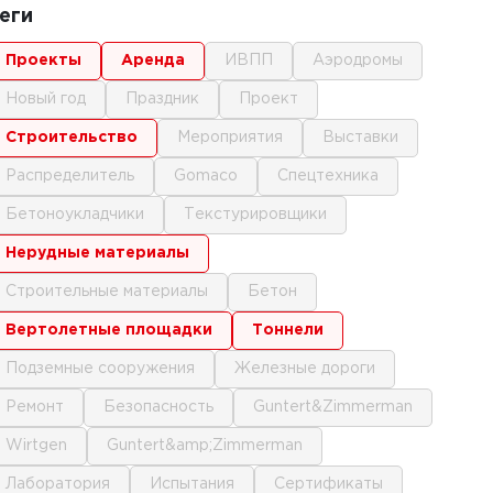
еги
проекты
аренда
ИВПП
аэродромы
новый год
праздник
проект
строительство
мероприятия
выставки
распределитель
gomaco
спецтехника
бетоноукладчики
текстурировщики
нерудные материалы
строительные материалы
бетон
вертолетные площадки
тоннели
подземные сооружения
железные дороги
ремонт
безопасность
Guntert&Zimmerman
Wirtgen
Guntert&amp;Zimmerman
лаборатория
испытания
сертификаты