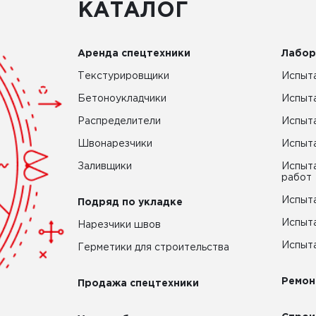
КАТАЛОГ
Аренда спецтехники
Лабор
Текстурировщики
Испыта
Бетоноукладчики
Испыт
Распределители
Испыта
Швонарезчики
Испыта
Заливщики
Испыта
работ
Испыта
Подряд по укладке
Испыта
Нарезчики швов
Испыта
Герметики для строительства
Ремон
Продажа спецтехники