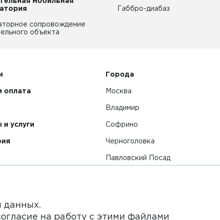
тельная мобильная
атория
Габбро-диабаз
аторное сопровождение
ельного объекта
и
Города
и оплата
Москва
Владимир
 и услуги
Софрино
рия
Черноголовка
Павловский Посад
Смотреть все города
я данных.
согласие на работу с этими файлами