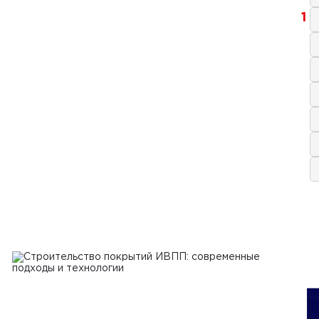
1
аля 2024 г.
ные виды нерудных строительных
иалов и их применение