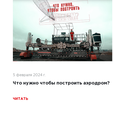
еля 2024 г.
да бетоноукладчика: что нужно
ь перед выбором подрядчика
5 февраля 2024 г.
30 апрел
Что нужно чтобы построить аэродром?
Преим
испол
матер
ЧИТАТЬ
ТЬ
ЧИТАТ