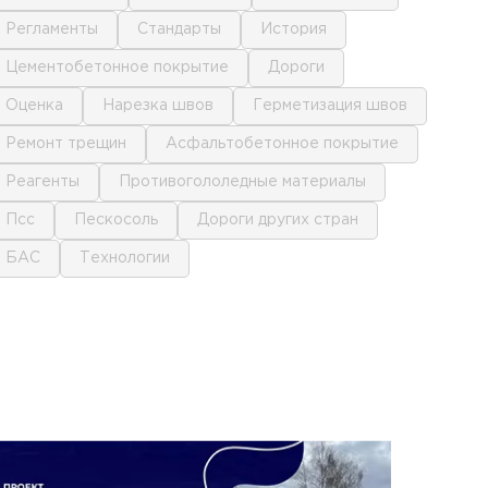
регламенты
стандарты
история
цементобетонное покрытие
дороги
оценка
нарезка швов
герметизация швов
ремонт трещин
асфальтобетонное покрытие
реагенты
противогололедные материалы
псс
пескосоль
дороги других стран
БАС
технологии