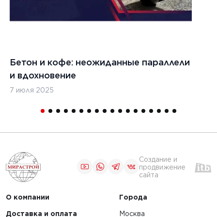
Бетон и кофе: неожиданные параллели
С
и вдохновение
с
7 июля 2025
16
Создание и
продвижение
сайта
О компании
Города
Доставка и оплата
Москва