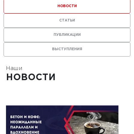
ильных
НОВОСТИ
 с
СТАТЬИ
ями из
ПУБЛИКАЦИИ
ВЫСТУПЛЕНИЯ
Наши
1
НОВОСТИ