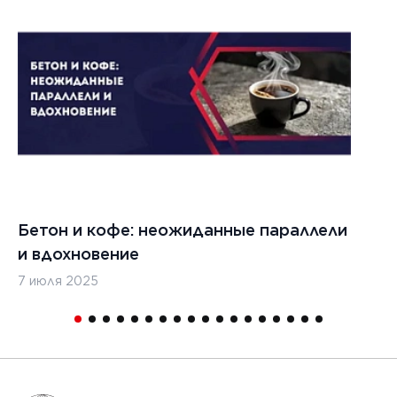
Бетон и кофе: неожиданные параллели
С
и вдохновение
с
7 июля 2025
16