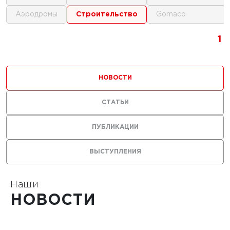
аэродромы
строительство
gomaco
23 г.
1
1
1
отовить
у для
НОВОСТИ
ики на
СТАТЬИ
льном
ПУБЛИКАЦИИ
ВЫСТУПЛЕНИЯ
Наши
1
НОВОСТИ