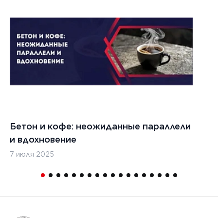
Бетон и кофе: неожиданные параллели
С
и вдохновение
с
7 июля 2025
16