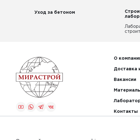
Строи
Уход за бетоном
лабор
Лабор
строит
О компани
Доставка 
Вакансии
Материалы
Лаборато
Контакты
Создание и
продвижение
сайта