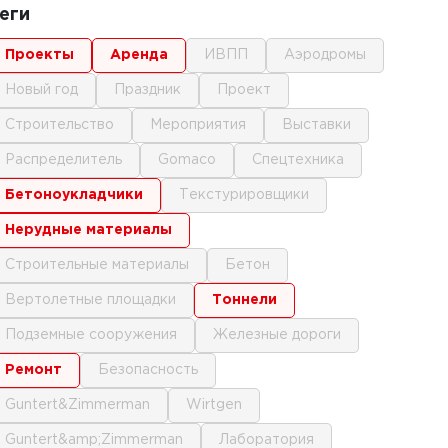
еги
проекты
аренда
ИВПП
аэродромы
новый год
праздник
проект
строительство
мероприятия
выставки
распределитель
gomaco
спецтехника
бетоноукладчики
текстурировщики
нерудные материалы
строительные материалы
бетон
вертолетные площадки
тоннели
подземные сооружения
железные дороги
ремонт
безопасность
Guntert&Zimmerman
Wirtgen
Guntert&amp;Zimmerman
лаборатория