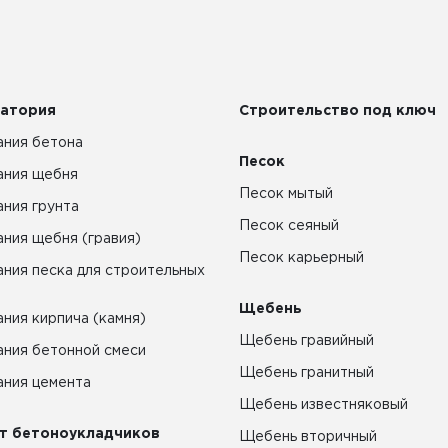
атория
Строительство под ключ
ния бетона
Песок
ания щебня
Песок мытый
ния грунта
Песок сеяный
ния щебня (гравия)
Песок карьерный
ния песка для строительных
Щебень
ния кирпича (камня)
Щебень гравийный
ния бетонной смеси
Щебень гранитный
ния цемента
Щебень известняковый
т бетоноукладчиков
Щебень вторичный