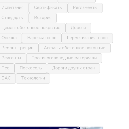
испытания
сертификаты
регламенты
стандарты
история
цементобетонное покрытие
дороги
оценка
нарезка швов
герметизация швов
ремонт трещин
асфальтобетонное покрытие
реагенты
противогололедные материалы
псс
пескосоль
дороги других стран
БАС
технологии