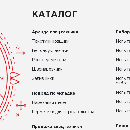
КАТАЛОГ
Аренда спецтехники
Лабор
Текстурировщики
Испыта
Бетоноукладчики
Испыт
Распределители
Испыта
Швонарезчики
Испыта
Заливщики
Испыта
работ
Испыта
Подряд по укладке
Испыта
Нарезчики швов
Испыта
Герметики для строительства
Ремон
Продажа спецтехники