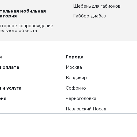
Щебень для габионов
тельная мобильная
атория
Габбро-диабаз
аторное сопровождение
ельного объекта
и
Города
и оплата
Москва
Владимир
 и услуги
Софрино
рия
Черноголовка
Павловский Посад
Смотреть все города