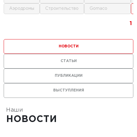
аэродромы
строительство
gomaco
г.
1
1
1
ика для
и
НОВОСТИ
ьства
мов
СТАТЬИ
ПУБЛИКАЦИИ
ВЫСТУПЛЕНИЯ
1
Наши
НОВОСТИ