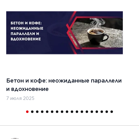
Бетон и кофе: неожиданные параллели
С
и вдохновение
с
7 июля 2025
16