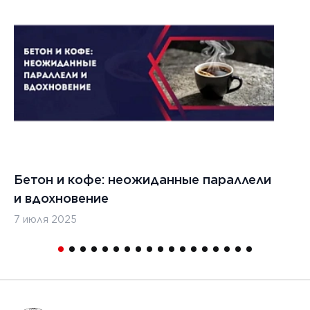
Бетон и кофе: неожиданные параллели
С
и вдохновение
с
7 июля 2025
16