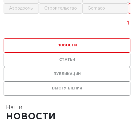
аэродромы
строительство
gomaco
1
1
1
1
НОВОСТИ
СТАТЬИ
ПУБЛИКАЦИИ
ВЫСТУПЛЕНИЯ
Наши
НОВОСТИ