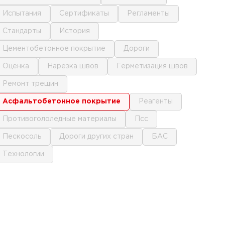
испытания
сертификаты
регламенты
стандарты
история
цементобетонное покрытие
дороги
оценка
нарезка швов
герметизация швов
ремонт трещин
асфальтобетонное покрытие
реагенты
противогололедные материалы
псс
пескосоль
дороги других стран
БАС
технологии