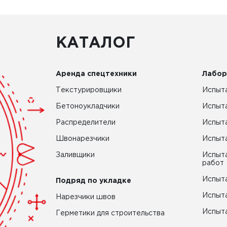
КАТАЛОГ
Аренда спецтехники
Лабор
Текстурировщики
Испыта
Бетоноукладчики
Испыт
Распределители
Испыта
Швонарезчики
Испыта
Заливщики
Испыта
работ
Испыта
Подряд по укладке
Испыта
Нарезчики швов
Испыта
Герметики для строительства