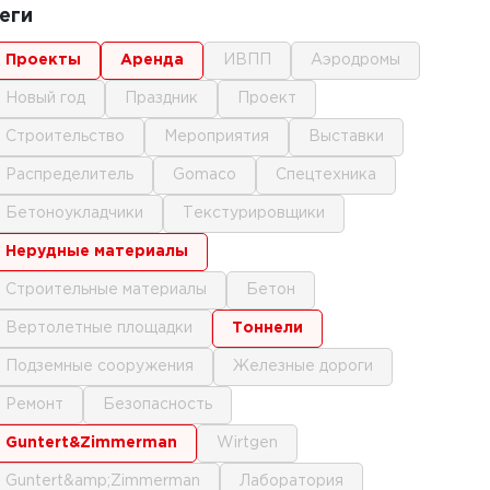
еги
проекты
аренда
ИВПП
аэродромы
новый год
праздник
проект
строительство
мероприятия
выставки
распределитель
gomaco
спецтехника
бетоноукладчики
текстурировщики
нерудные материалы
строительные материалы
бетон
вертолетные площадки
тоннели
подземные сооружения
железные дороги
ремонт
безопасность
Guntert&Zimmerman
Wirtgen
Guntert&amp;Zimmerman
лаборатория