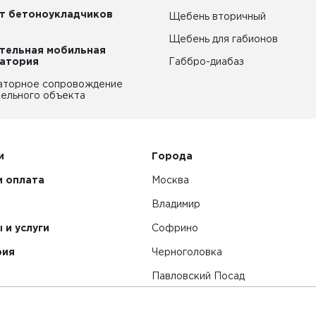
т бетоноукладчиков
Щебень вторичный
Щебень для габионов
тельная мобильная
атория
Габбро-диабаз
аторное сопровождение
ельного объекта
и
Города
и оплата
Москва
Владимир
 и услуги
Софрино
рия
Черноголовка
Павловский Посад
Смотреть все города