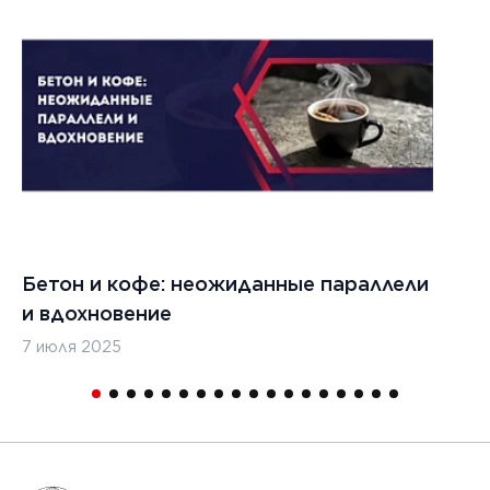
021 г.
ества
вания
изированных
кладчиков
ительства
х дорог
Бетон и кофе: неожиданные параллели
С
и вдохновение
с
7 июля 2025
16
1