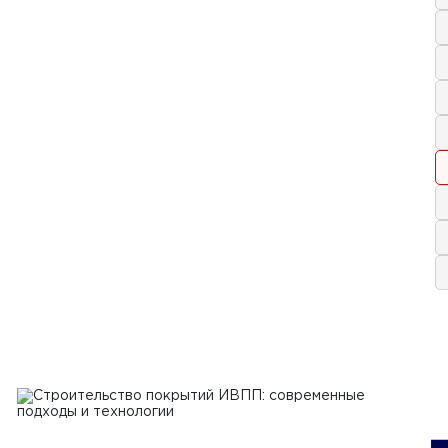
 2024 г.
величить эффективность работы
спользовании бетоноукладчиков и
урировщиков
Ь