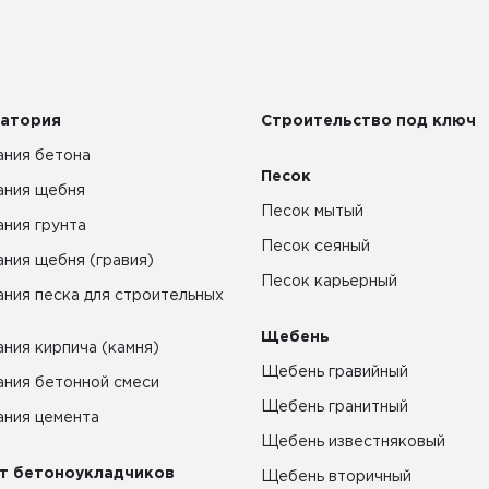
атория
Строительство под ключ
ния бетона
Песок
ания щебня
Песок мытый
ния грунта
Песок сеяный
ния щебня (гравия)
Песок карьерный
ния песка для строительных
Щебень
ния кирпича (камня)
Щебень гравийный
ния бетонной смеси
Щебень гранитный
ния цемента
Щебень известняковый
т бетоноукладчиков
Щебень вторичный