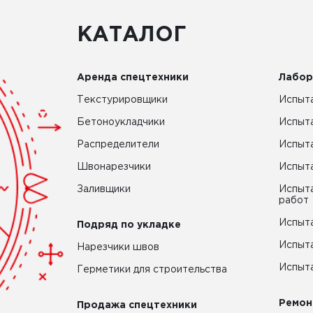
КАТАЛОГ
Аренда спецтехники
Лабор
Текстурировщики
Испыта
Бетоноукладчики
Испыт
Распределители
Испыта
Швонарезчики
Испыта
Заливщики
Испыта
работ
Испыта
Подряд по укладке
Испыта
Нарезчики швов
Испыта
Герметики для строительства
Ремон
Продажа спецтехники