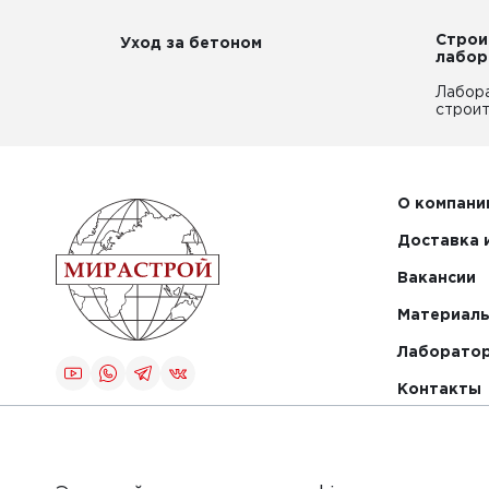
Строи
Уход за бетоном
лабор
Лабор
строит
О компани
Доставка 
Вакансии
Материалы
Лаборато
Контакты
Создание и
продвижение
сайта