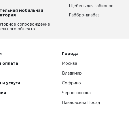
Щебень для габионов
тельная мобильная
атория
Габбро-диабаз
аторное сопровождение
ельного объекта
и
Города
и оплата
Москва
Владимир
 и услуги
Софрино
рия
Черноголовка
Павловский Посад
Смотреть все города