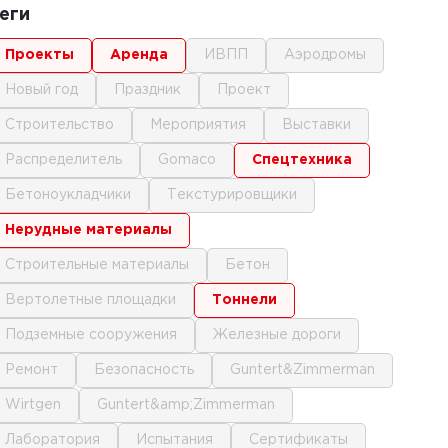
еги
проекты
аренда
ИВПП
аэродромы
новый год
праздник
проект
строительство
мероприятия
выставки
распределитель
gomaco
спецтехника
бетоноукладчики
текстурировщики
нерудные материалы
строительные материалы
бетон
вертолетные площадки
тоннели
подземные сооружения
железные дороги
ремонт
безопасность
Guntert&Zimmerman
Wirtgen
Guntert&amp;Zimmerman
лаборатория
испытания
сертификаты