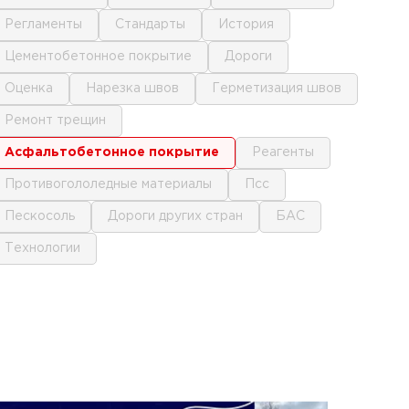
регламенты
стандарты
история
цементобетонное покрытие
дороги
оценка
нарезка швов
герметизация швов
ремонт трещин
асфальтобетонное покрытие
реагенты
противогололедные материалы
псс
пескосоль
дороги других стран
БАС
технологии