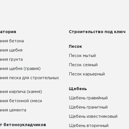
атория
Строительство под ключ
ния бетона
Песок
ания щебня
Песок мытый
ния грунта
Песок сеяный
ния щебня (гравия)
Песок карьерный
ния песка для строительных
Щебень
ния кирпича (камня)
Щебень гравийный
ния бетонной смеси
Щебень гранитный
ния цемента
Щебень известняковый
т бетоноукладчиков
Щебень вторичный