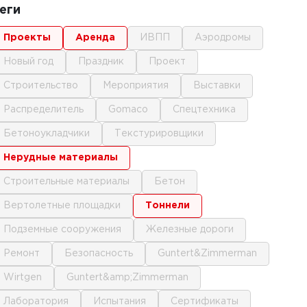
еги
проекты
аренда
ИВПП
аэродромы
новый год
праздник
проект
строительство
мероприятия
выставки
распределитель
gomaco
спецтехника
бетоноукладчики
текстурировщики
нерудные материалы
строительные материалы
бетон
вертолетные площадки
тоннели
подземные сооружения
железные дороги
ремонт
безопасность
Guntert&Zimmerman
Wirtgen
Guntert&amp;Zimmerman
лаборатория
испытания
сертификаты