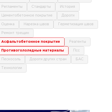
регламенты
стандарты
история
цементобетонное покрытие
дороги
оценка
нарезка швов
герметизация швов
ремонт трещин
асфальтобетонное покрытие
реагенты
противогололедные материалы
псс
пескосоль
дороги других стран
БАС
технологии