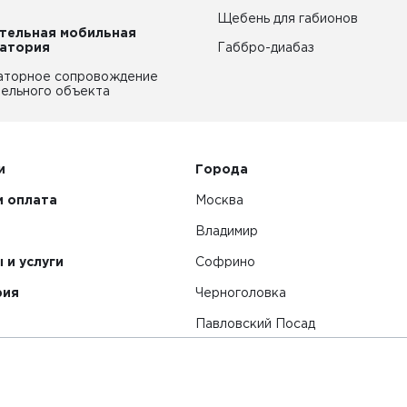
Щебень для габионов
тельная мобильная
атория
Габбро-диабаз
аторное сопровождение
ельного объекта
и
Города
и оплата
Москва
Владимир
 и услуги
Софрино
рия
Черноголовка
Павловский Посад
Смотреть все города