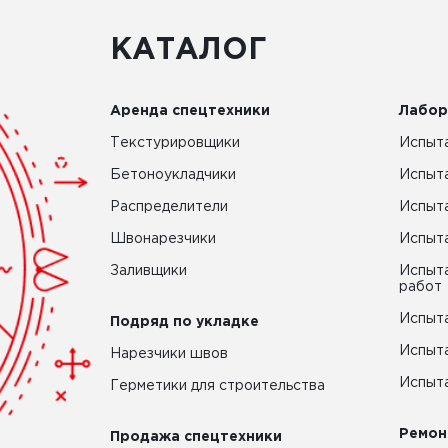
КАТАЛОГ
Аренда спецтехники
Лабор
Текстурировщики
Испыта
Бетоноукладчики
Испыт
Распределители
Испыта
Швонарезчики
Испыта
Заливщики
Испыта
работ
Испыта
Подряд по укладке
Испыта
Нарезчики швов
Испыта
Герметики для строительства
Ремон
Продажа спецтехники