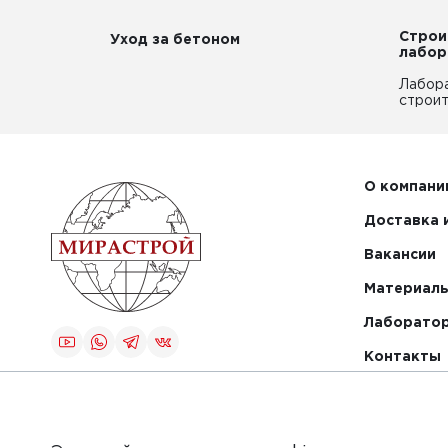
Строи
Уход за бетоном
лабор
Лабор
строит
О компани
Доставка 
Вакансии
Материалы
Лаборато
Контакты
Создание и
продвижение
сайта