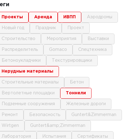
еги
проекты
аренда
ИВПП
аэродромы
новый год
праздник
проект
строительство
мероприятия
выставки
распределитель
gomaco
спецтехника
бетоноукладчики
текстурировщики
нерудные материалы
строительные материалы
бетон
вертолетные площадки
тоннели
подземные сооружения
железные дороги
ремонт
безопасность
Guntert&Zimmerman
Wirtgen
Guntert&amp;Zimmerman
лаборатория
испытания
сертификаты