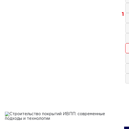
1
 2024 г.
т трещин асфальтобетонных
тий дорог
Ь
2024 г.
ипы работы и обслуживание
оукладчиков
Ь