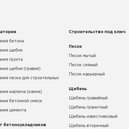
атория
Строительство под ключ
ния бетона
Песок
ания щебня
Песок мытый
ния грунта
Песок сеяный
ния щебня (гравия)
Песок карьерный
ния песка для строительных
Щебень
ния кирпича (камня)
Щебень гравийный
ния бетонной смеси
Щебень гранитный
ния цемента
Щебень известняковый
т бетоноукладчиков
Щебень вторичный