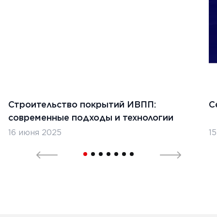
1
2
3
4
5
Строительство покрытий ИВПП:
С
современные подходы и технологии
16 июня 2025
1