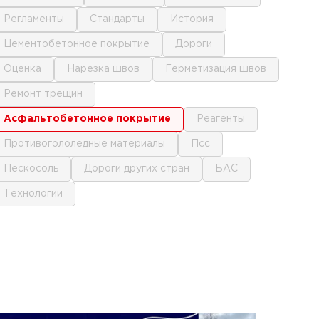
регламенты
стандарты
история
цементобетонное покрытие
дороги
оценка
нарезка швов
герметизация швов
ремонт трещин
асфальтобетонное покрытие
реагенты
противогололедные материалы
псс
пескосоль
дороги других стран
БАС
технологии