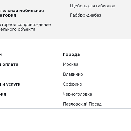
Щебень для габионов
тельная мобильная
атория
Габбро-диабаз
аторное сопровождение
ельного объекта
и
Города
и оплата
Москва
Владимир
 и услуги
Софрино
рия
Черноголовка
Павловский Посад
Смотреть все города