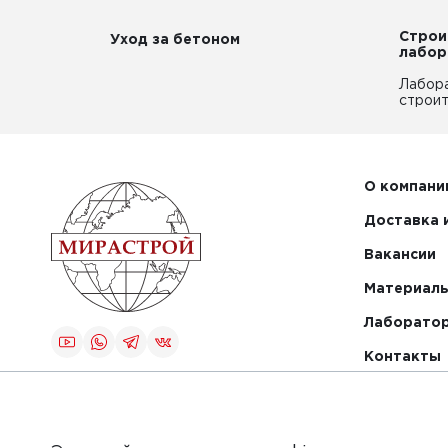
Строи
Уход за бетоном
лабор
Лабор
строит
О компани
Доставка 
Вакансии
Материалы
Лаборато
Контакты
Создание и
продвижение
сайта