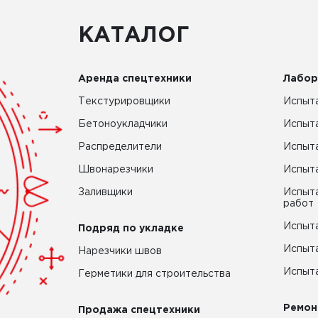
КАТАЛОГ
Аренда спецтехники
Лабор
Текстурировщики
Испыта
Бетоноукладчики
Испыт
Распределители
Испыта
Швонарезчики
Испыта
Заливщики
Испыта
работ
Испыта
Подряд по укладке
Испыта
Нарезчики швов
Испыта
Герметики для строительства
Ремон
Продажа спецтехники