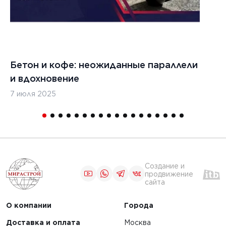
материалов
ЧИТАТЬ
Бетон и кофе: неожиданные параллели
С
1
2
3
и вдохновение
с
7 июля 2025
16
Создание и
продвижение
сайта
О компании
Города
Доставка и оплата
Москва