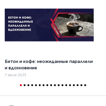
Бетон и кофе: неожиданные параллели
С
и вдохновение
с
7 июля 2025
16