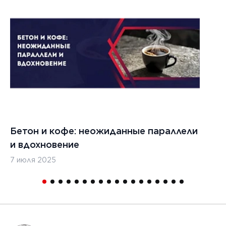
Бетон и кофе: неожиданные параллели
С
и вдохновение
с
7 июля 2025
16