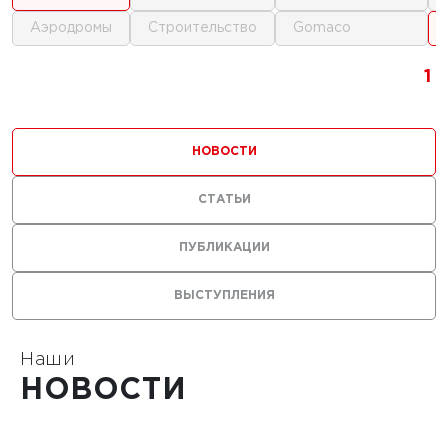
аэродромы
строительство
gomaco
1
1
1
1
НОВОСТИ
СТАТЬИ
ПУБЛИКАЦИИ
ВЫСТУПЛЕНИЯ
Наши
НОВОСТИ