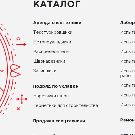
КАТАЛОГ
Аренда спецтехники
Лабор
Текстурировщики
Испыта
Бетоноукладчики
Испыт
Распределители
Испыта
Швонарезчики
Испыта
Заливщики
Испыта
работ
Испыта
Подряд по укладке
Испыта
Нарезчики швов
Испыта
Герметики для строительства
Ремон
Продажа спецтехники