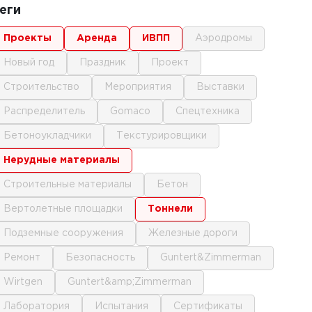
еги
проекты
аренда
ИВПП
аэродромы
новый год
праздник
проект
строительство
мероприятия
выставки
распределитель
gomaco
спецтехника
бетоноукладчики
текстурировщики
нерудные материалы
строительные материалы
бетон
вертолетные площадки
тоннели
подземные сооружения
железные дороги
ремонт
безопасность
Guntert&Zimmerman
Wirtgen
Guntert&amp;Zimmerman
лаборатория
испытания
сертификаты