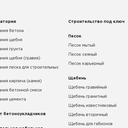
атория
Строительство под ключ
ния бетона
Песок
ания щебня
Песок мытый
ния грунта
Песок сеяный
ния щебня (гравия)
Песок карьерный
ния песка для строительных
Щебень
ния кирпича (камня)
Щебень гравийный
ния бетонной смеси
Щебень гранитный
ния цемента
Щебень известняковый
т бетоноукладчиков
Щебень вторичный
Щебень для габионов