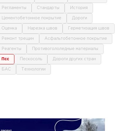
регламенты
стандарты
история
цементобетонное покрытие
дороги
оценка
нарезка швов
герметизация швов
ремонт трещин
асфальтобетонное покрытие
реагенты
противогололедные материалы
псс
пескосоль
дороги других стран
БАС
технологии