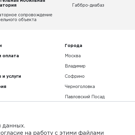
тельная мобильная
атория
Габбро-диабаз
аторное сопровождение
ельного объекта
и
Города
и оплата
Москва
Владимир
 и услуги
Софрино
рия
Черноголовка
Павловский Посад
Смотреть все города
я данных.
согласие на работу с этими файлами