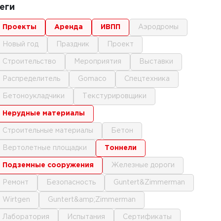
еги
проекты
аренда
ИВПП
аэродромы
новый год
праздник
проект
строительство
мероприятия
выставки
распределитель
gomaco
спецтехника
бетоноукладчики
текстурировщики
нерудные материалы
строительные материалы
бетон
вертолетные площадки
тоннели
подземные сооружения
железные дороги
ремонт
безопасность
Guntert&Zimmerman
Wirtgen
Guntert&amp;Zimmerman
лаборатория
испытания
сертификаты