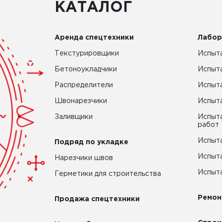
КАТАЛОГ
Аренда спецтехники
Лабор
Текстурировщики
Испыта
Бетоноукладчики
Испыт
Распределители
Испыта
Швонарезчики
Испыта
Заливщики
Испыта
работ
Испыта
Подряд по укладке
Испыта
Нарезчики швов
Испыта
Герметики для строительства
Ремон
Продажа спецтехники