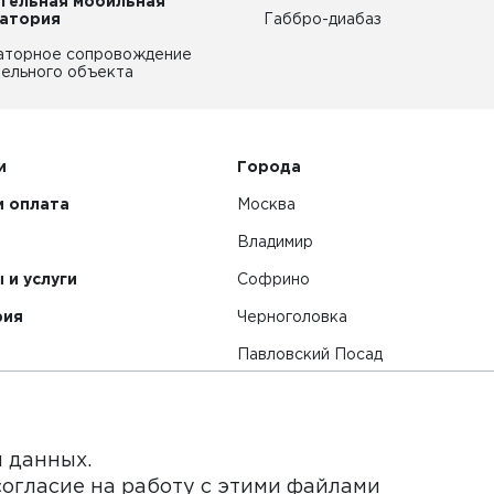
тельная мобильная
атория
Габбро-диабаз
аторное сопровождение
ельного объекта
и
Города
и оплата
Москва
Владимир
 и услуги
Софрино
рия
Черноголовка
Павловский Посад
Смотреть все города
я данных.
согласие на работу с этими файлами