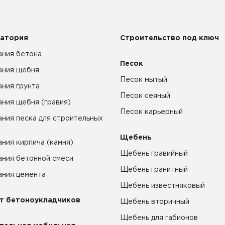
атория
Строительство под ключ
ния бетона
Песок
ания щебня
Песок мытый
ния грунта
Песок сеяный
ния щебня (гравия)
Песок карьерный
ния песка для строительных
Щебень
ния кирпича (камня)
Щебень гравийный
ния бетонной смеси
Щебень гранитный
ния цемента
Щебень известняковый
т бетоноукладчиков
Щебень вторичный
Щебень для габионов