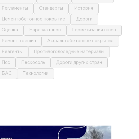
регламенты
стандарты
история
цементобетонное покрытие
дороги
оценка
нарезка швов
герметизация швов
ремонт трещин
асфальтобетонное покрытие
реагенты
противогололедные материалы
псс
пескосоль
дороги других стран
БАС
технологии