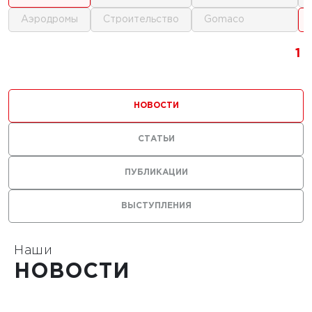
аэродромы
строительство
gomaco
г.
1
1
1
ика для
и
НОВОСТИ
ьства
мов
СТАТЬИ
ПУБЛИКАЦИИ
ВЫСТУПЛЕНИЯ
1
Наши
НОВОСТИ