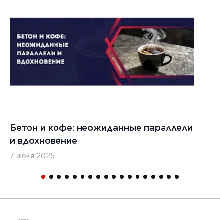
Бетон и кофе: неожиданные параллели
С
и вдохновение
с
7 июля 2025
16