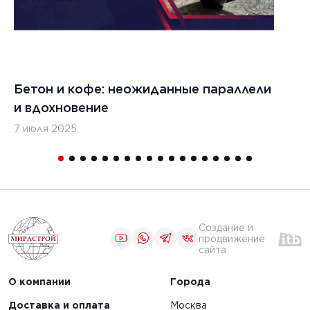
специализированных
кладчиками
объектов, таких
как аэродромы и
ировщиками
вертолетные
площадки
Бетон и кофе: неожиданные параллели
С
и вдохновение
с
ЧИТАТЬ
7 июля 2025
16
1
Создание и
продвижение
сайта
О компании
Города
Доставка и оплата
Москва