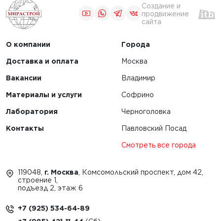
льных
строительства
Создание и
ов и их
продвижение
аэродромов
сайта
ние
О компании
Города
ЧИТАТЬ
Доставка и оплата
Москва
Вакансии
Владимир
1
2
Материалы и услуги
Софрино
Лаборатория
Черноголовка
Контакты
Павловский Посад
Смотреть все города
119048,
г. Москва
, Комсомольский проспект, дом 42,
строение 1,
подъезд 2, этаж 6
+7 (925) 534-64-89